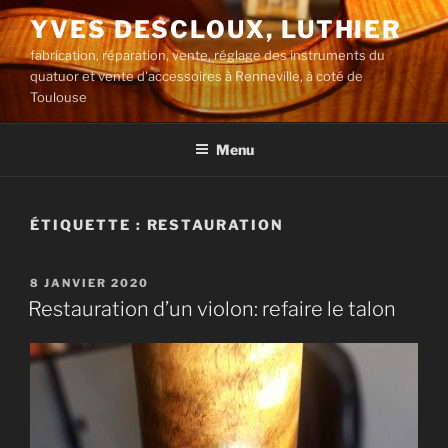
Aller
YVES DESCLOUX, LUTHIER
au
fabrication, réparation, vente, réglage des instruments du
contenu
quatuor et vente d'accessoires à Renneville, à coté de
principal
Toulouse
Menu
ÉTIQUETTE :
RESTAURATION
PUBLIÉ
8 JANVIER 2020
LE
Restauration d’un violon: refaire le talon