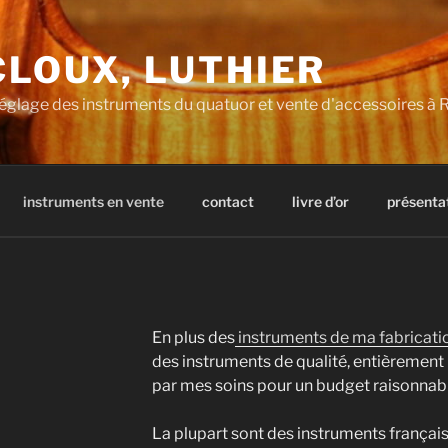
LOUX, LUTHIER
 réglage des instruments du quatuor et vente d'accessoires à 
instruments en vente
contact
livre d’or
présenta
En plus des
instruments de ma fabricati
des instruments de qualité, entièrement 
par mes soins pour un budget raisonnabl
La plupart sont des instruments françai