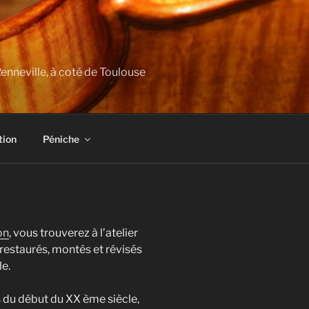
Renneville, à coté de Toulouse
tion
Péniche
on
, vous trouverez à l’atelier
restaurés, montés et révisés
e.
s du début du XX ème siècle,