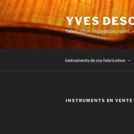
Aller
au
YVES DESC
contenu
principal
fabrication, réparation, vente,
instruments de ma fabrication
INSTRUMENTS EN VENTE