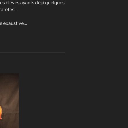
 des élèves ayants déjà quelques
 raretés…
pas exaustive…