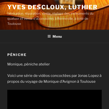
Aller
YVES DESCLOUX, LUTHIER
au
fabrication, réparation, vente, réglage des instruments du
contenu
quatuor et vente d'accessoires à Renneville, à coté de
principal
Toulouse
Menu
PÉNICHE
Monique, péniche atelier
Voici une série de vidéos concoctées par Jonas Lopez à
propos du voyage de Monique d’Avignon à Toulouse