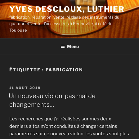
Aller
YVES DESCLOUX, LUTHIER
au
fabrication, réparation, vente, réglage des instruments du
contenu
quatuor et vente d'accessoires à Renneville, à coté de
principal
Toulouse
Menu
ÉTIQUETTE :
FABRICATION
PUBLIÉ
11 AOÛT 2019
LE
Un nouveau violon, pas mal de
changements…
Les recherches que j’ai réalisées sur mes deux
derniers altos m’ont conduites à changer certains
paramètres sur ce nouveau violon: les voûtes sont plus